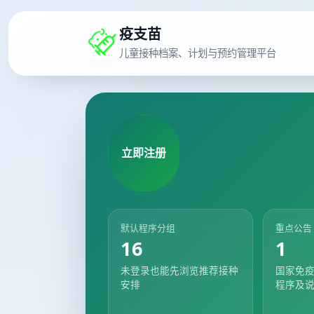
疫支苗
儿童接种档案、计划与预约管理平台
立即注册
默认程序分组
重点公告
16
1
未登录也能先浏览推荐接种
国家免
安排
程序及说