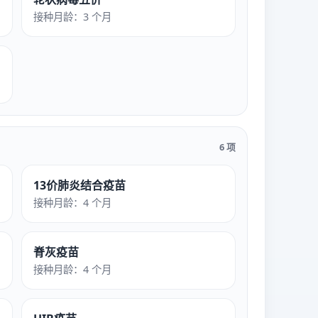
接种月龄：3 个月
6 项
13价肺炎结合疫苗
接种月龄：4 个月
脊灰疫苗
接种月龄：4 个月