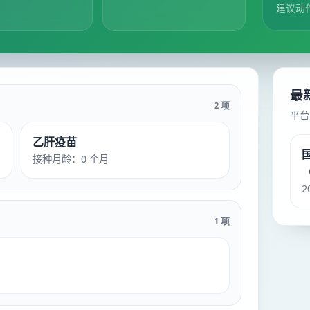
建议动
最
2 项
平台
乙肝疫苗
接种月龄：0 个月
2
1 项