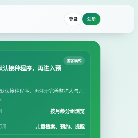
登录
注册
引
游客模式
默认接种程序，再进入预
默认接种程序，再注册完善监护人与儿
。
划
按月龄分组浏览
可用
儿童档案、预约、提醒