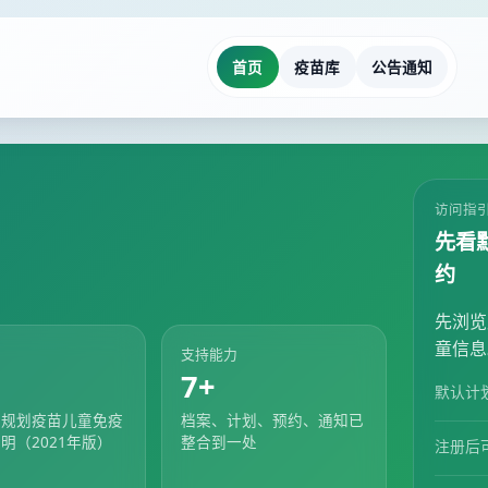
首页
疫苗库
公告通知
访问指
先看
约
先浏览
童信息
支持能力
7+
默认计
疫规划疫苗儿童免疫
档案、计划、预约、通知已
明（2021年版）
整合到一处
注册后